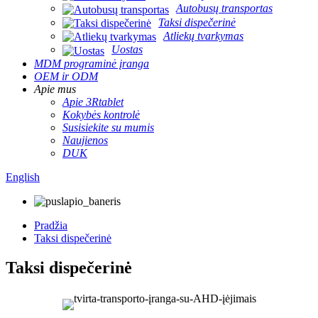
Autobusų transportas
Taksi dispečerinė
Atliekų tvarkymas
Uostas
MDM programinė įranga
OEM ir ODM
Apie mus
Apie 3Rtablet
Kokybės kontrolė
Susisiekite su mumis
Naujienos
DUK
English
Pradžia
Taksi dispečerinė
Taksi dispečerinė