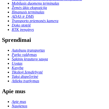
Mobilusis duomenų terminalas
Žemės ūkio ekspozicija
Išmanusis terminalas
ADAS ir DMS
Transporto priemonės kamera
Doko stotelė
RTK įrenginys
Sprendimai
Autobusų transportas
Parko valdymas
Šakinių krautuvų sauga
Uostas
Kasyba
Tikslioji žemdirbystė
Taksi dispečerinė
Atliekų tvarkymas
Apie mus
Apie mus
Naujienos