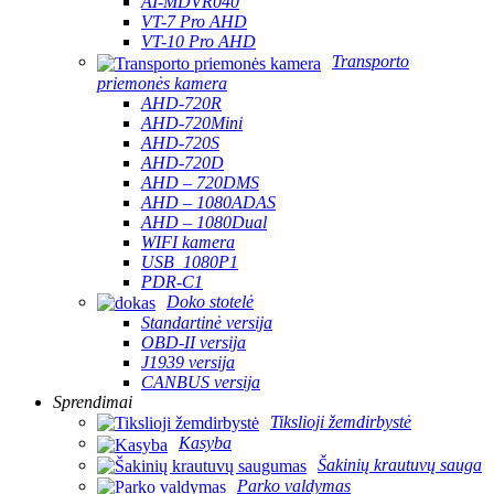
AI-MDVR040
VT-7 Pro AHD
VT-10 Pro AHD
Transporto
priemonės kamera
AHD-720R
AHD-720Mini
AHD-720S
AHD-720D
AHD – 720DMS
AHD – 1080ADAS
AHD – 1080Dual
WIFI kamera
USB_1080P1
PDR-C1
Doko stotelė
Standartinė versija
OBD-II versija
J1939 versija
CANBUS versija
Sprendimai
Tikslioji žemdirbystė
Kasyba
Šakinių krautuvų sauga
Parko valdymas