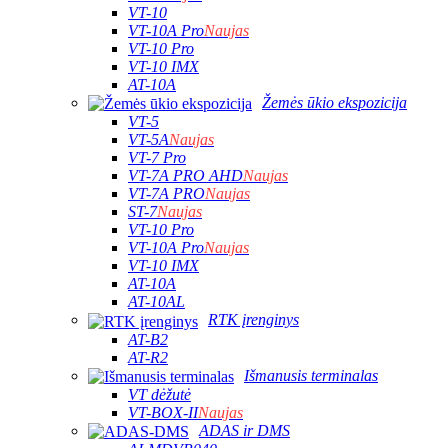
VT-10
VT-10A Pro
Naujas
VT-10 Pro
VT-10 IMX
AT-10A
Žemės ūkio ekspozicija
VT-5
VT-5A
Naujas
VT-7 Pro
VT-7A PRO AHD
Naujas
VT-7A PRO
Naujas
ST-7
Naujas
VT-10 Pro
VT-10A Pro
Naujas
VT-10 IMX
AT-10A
AT-10AL
RTK įrenginys
AT-B2
AT-R2
Išmanusis terminalas
VT dėžutė
VT-BOX-II
Naujas
ADAS ir DMS