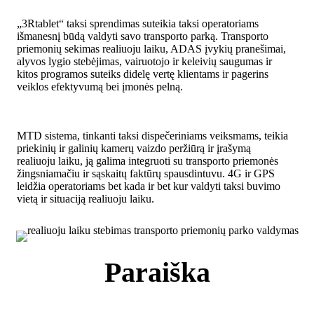
„3Rtablet“ taksi sprendimas suteikia taksi operatoriams
išmanesnį būdą valdyti savo transporto parką. Transporto
priemonių sekimas realiuoju laiku, ADAS įvykių pranešimai,
alyvos lygio stebėjimas, vairuotojo ir keleivių saugumas ir
kitos programos suteiks didelę vertę klientams ir pagerins
veiklos efektyvumą bei įmonės pelną.
MTD sistema, tinkanti taksi dispečeriniams veiksmams, teikia
priekinių ir galinių kamerų vaizdo peržiūrą ir įrašymą
realiuoju laiku, ją galima integruoti su transporto priemonės
žingsniamačiu ir sąskaitų faktūrų spausdintuvu. 4G ir GPS
leidžia operatoriams bet kada ir bet kur valdyti taksi buvimo
vietą ir situaciją realiuoju laiku.
Paraiška