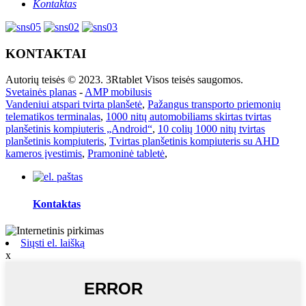
Kontaktas
KONTAKTAI
Autorių teisės © 2023. 3Rtablet Visos teisės saugomos.
Svetainės planas
-
AMP mobilusis
Vandeniui atspari tvirta planšetė
,
Pažangus transporto priemonių
telematikos terminalas
,
1000 nitų automobiliams skirtas tvirtas
planšetinis kompiuteris „Android“
,
10 colių 1000 nitų tvirtas
planšetinis kompiuteris
,
Tvirtas planšetinis kompiuteris su AHD
kameros įvestimis
,
Pramoninė tabletė
,
Kontaktas
Siųsti el. laišką
x