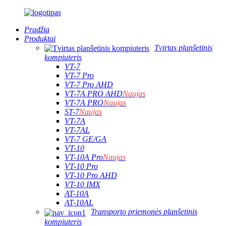
Pradžia
Produktai
Tvirtas planšetinis
kompiuteris
VT-7
VT-7 Pro
VT-7 Pro AHD
VT-7A PRO AHD
Naujas
VT-7A PRO
Naujas
ST-7
Naujas
VT-7A
VT-7AL
VT-7 GE/GA
VT-10
VT-10A Pro
Naujas
VT-10 Pro
VT-10 Pro AHD
VT-10 IMX
AT-10A
AT-10AL
Transporto priemonės planšetinis
kompiuteris