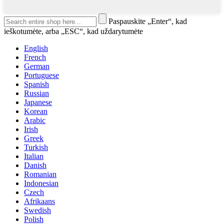
Paspauskite „Enter“, kad
ieškotumėte, arba „ESC“, kad uždarytumėte
English
French
German
Portuguese
Spanish
Russian
Japanese
Korean
Arabic
Irish
Greek
Turkish
Italian
Danish
Romanian
Indonesian
Czech
Afrikaans
Swedish
Polish