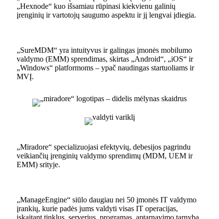
„Hexnode“ kuo išsamiau rūpinasi kiekvienu galinių
įrenginių ir vartotojų saugumo aspektu ir jį lengvai įdiegia.
„SureMDM“ yra intuityvus ir galingas įmonės mobilumo
valdymo (EMM) sprendimas, skirtas „Android“, „iOS“ ir
„Windows“ platformoms – ypač naudingas startuoliams ir
MVĮ.
„Miradore“ specializuojasi efektyvių, debesijos pagrindu
veikiančių įrenginių valdymo sprendimų (MDM, UEM ir
EMM) srityje.
„ManageEngine“ siūlo daugiau nei 50 įmonės IT valdymo
įrankių, kurie padės jums valdyti visas IT operacijas,
įskaitant tinklus, serverius, programas, aptarnavimo tarnybą,