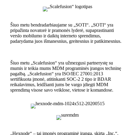
Šiuo metu bendradarbiaujame su „SOTI“. „SOTI“ yra
pripažinta novatorė ir pramonės lyderė, supaprastinanti
verslo mobilumo ir daiktų interneto sprendimus,
padarydama juos išmanesnius, greitesnius ir patikimesnius.
Šiuo metu „Scalefusion“ yra užmezgusi partnerystę su
mumis ir teikia mums MDM programinės įrangos techninę
pagalbą. „Scalefusion“ yra ISO/IEC 27001:2013
sertifikuota įmonė, atitinkanti SOC-2 2 tipo ir BDAR
reikalavimus, leidžianti jums be vargo įdiegti MDM
sprendimą visose savo veiklose, vietose ir komandose.
„Hexnode“ – tai įmonės programinė įranga, skirta „Inc.“.