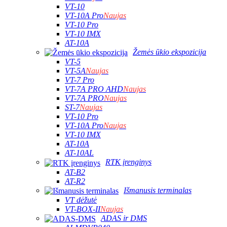
VT-10
VT-10A Pro
Naujas
VT-10 Pro
VT-10 IMX
AT-10A
Žemės ūkio ekspozicija
VT-5
VT-5A
Naujas
VT-7 Pro
VT-7A PRO AHD
Naujas
VT-7A PRO
Naujas
ST-7
Naujas
VT-10 Pro
VT-10A Pro
Naujas
VT-10 IMX
AT-10A
AT-10AL
RTK įrenginys
AT-B2
AT-R2
Išmanusis terminalas
VT dėžutė
VT-BOX-II
Naujas
ADAS ir DMS