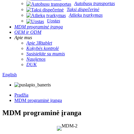
Autobusų transportas
Taksi dispečerinė
Atliekų tvarkymas
Uostas
MDM programinė įranga
OEM ir ODM
Apie mus
Apie 3Rtablet
Kokybės kontrolė
Susisiekite su mumis
Naujienos
DUK
English
Pradžia
MDM programinė įranga
MDM programinė įranga