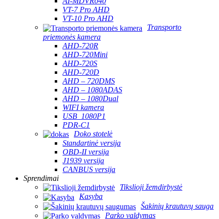
AI-MDVR040
VT-7 Pro AHD
VT-10 Pro AHD
Transporto
priemonės kamera
AHD-720R
AHD-720Mini
AHD-720S
AHD-720D
AHD – 720DMS
AHD – 1080ADAS
AHD – 1080Dual
WIFI kamera
USB_1080P1
PDR-C1
Doko stotelė
Standartinė versija
OBD-II versija
J1939 versija
CANBUS versija
Sprendimai
Tikslioji žemdirbystė
Kasyba
Šakinių krautuvų sauga
Parko valdymas