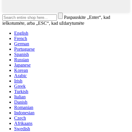
Paspauskite „Enter“, kad
ieškotumėte, arba „ESC“, kad uždarytumėte
English
French
German
Portuguese
Spanish
Russian
Japanese
Korean
Arabic
Irish
Greek
Turkish
Italian
Danish
Romanian
Indonesian
Czech
Afrikaans
Swedish