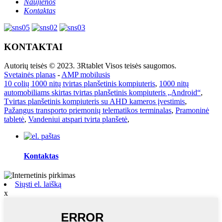
Naujienos
Kontaktas
KONTAKTAI
Autorių teisės © 2023. 3Rtablet Visos teisės saugomos.
Svetainės planas
-
AMP mobilusis
10 colių 1000 nitų tvirtas planšetinis kompiuteris
,
1000 nitų
automobiliams skirtas tvirtas planšetinis kompiuteris „Android“
,
Tvirtas planšetinis kompiuteris su AHD kameros įvestimis
,
Pažangus transporto priemonių telematikos terminalas
,
Pramoninė
tabletė
,
Vandeniui atspari tvirta planšetė
,
Kontaktas
Siųsti el. laišką
x