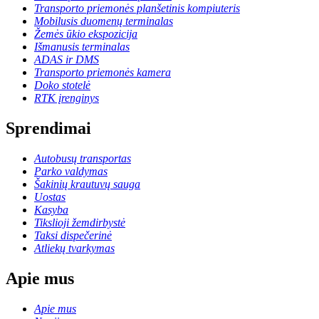
Transporto priemonės planšetinis kompiuteris
Mobilusis duomenų terminalas
Žemės ūkio ekspozicija
Išmanusis terminalas
ADAS ir DMS
Transporto priemonės kamera
Doko stotelė
RTK įrenginys
Sprendimai
Autobusų transportas
Parko valdymas
Šakinių krautuvų sauga
Uostas
Kasyba
Tikslioji žemdirbystė
Taksi dispečerinė
Atliekų tvarkymas
Apie mus
Apie mus