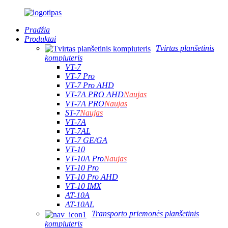
Pradžia
Produktai
Tvirtas planšetinis
kompiuteris
VT-7
VT-7 Pro
VT-7 Pro AHD
VT-7A PRO AHD
Naujas
VT-7A PRO
Naujas
ST-7
Naujas
VT-7A
VT-7AL
VT-7 GE/GA
VT-10
VT-10A Pro
Naujas
VT-10 Pro
VT-10 Pro AHD
VT-10 IMX
AT-10A
AT-10AL
Transporto priemonės planšetinis
kompiuteris