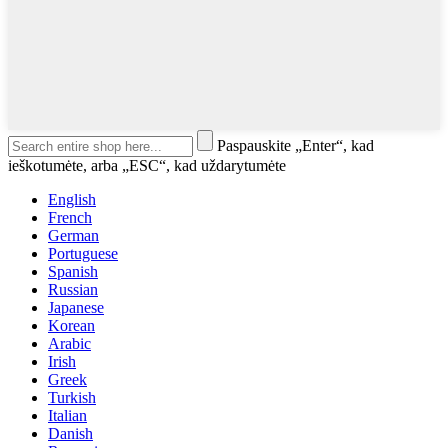
Paspauskite „Enter“, kad
ieškotumėte, arba „ESC“, kad uždarytumėte
English
French
German
Portuguese
Spanish
Russian
Japanese
Korean
Arabic
Irish
Greek
Turkish
Italian
Danish