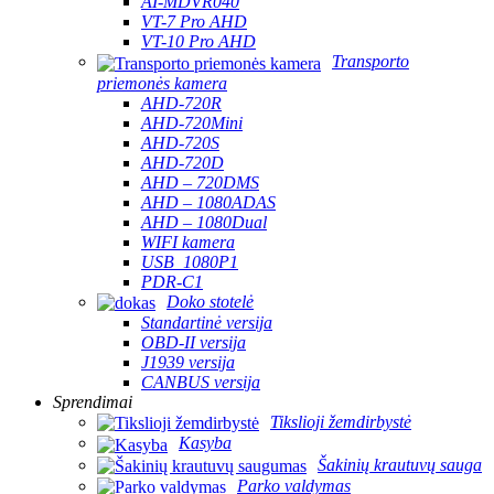
AI-MDVR040
VT-7 Pro AHD
VT-10 Pro AHD
Transporto
priemonės kamera
AHD-720R
AHD-720Mini
AHD-720S
AHD-720D
AHD – 720DMS
AHD – 1080ADAS
AHD – 1080Dual
WIFI kamera
USB_1080P1
PDR-C1
Doko stotelė
Standartinė versija
OBD-II versija
J1939 versija
CANBUS versija
Sprendimai
Tikslioji žemdirbystė
Kasyba
Šakinių krautuvų sauga
Parko valdymas