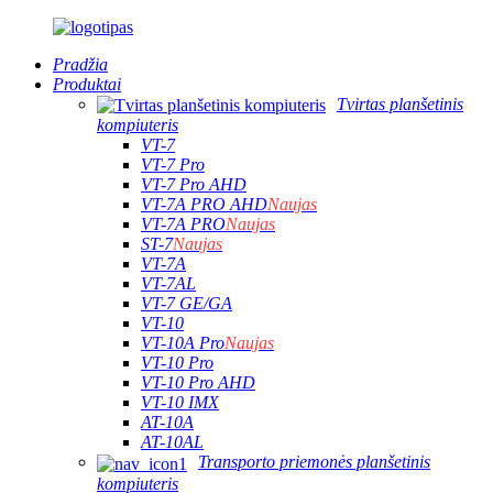
Pradžia
Produktai
Tvirtas planšetinis
kompiuteris
VT-7
VT-7 Pro
VT-7 Pro AHD
VT-7A PRO AHD
Naujas
VT-7A PRO
Naujas
ST-7
Naujas
VT-7A
VT-7AL
VT-7 GE/GA
VT-10
VT-10A Pro
Naujas
VT-10 Pro
VT-10 Pro AHD
VT-10 IMX
AT-10A
AT-10AL
Transporto priemonės planšetinis
kompiuteris