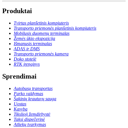
Produktai
Tvirtas planšetinis kompiuteris
Transporto priemonės planšetinis kompiuteris
Mobilusis duomenų terminalas
Žemės ūkio ekspozicija
Išmanusis terminalas
ADAS ir DMS
Transporto priemonės kamera
Doko stotelė
RTK įrenginys
Sprendimai
Autobusų transportas
Parko valdymas
Šakinių krautuvų sauga
Uostas
Kasyba
Tikslioji žemdirbystė
Taksi dispečerinė
Atliekų tvarkymas