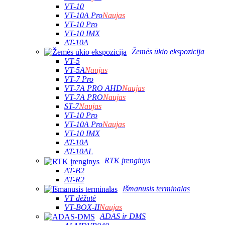
VT-10
VT-10A Pro
Naujas
VT-10 Pro
VT-10 IMX
AT-10A
Žemės ūkio ekspozicija
VT-5
VT-5A
Naujas
VT-7 Pro
VT-7A PRO AHD
Naujas
VT-7A PRO
Naujas
ST-7
Naujas
VT-10 Pro
VT-10A Pro
Naujas
VT-10 IMX
AT-10A
AT-10AL
RTK įrenginys
AT-B2
AT-R2
Išmanusis terminalas
VT dėžutė
VT-BOX-II
Naujas
ADAS ir DMS