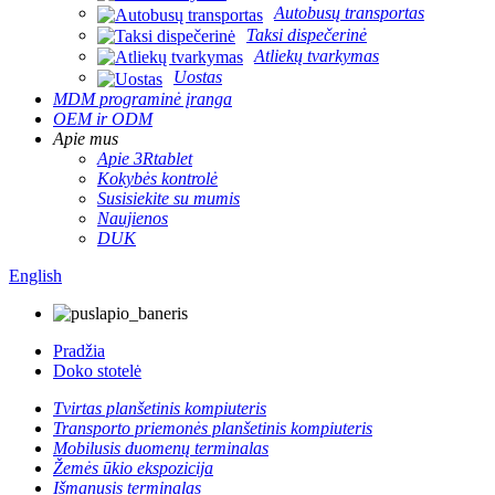
Autobusų transportas
Taksi dispečerinė
Atliekų tvarkymas
Uostas
MDM programinė įranga
OEM ir ODM
Apie mus
Apie 3Rtablet
Kokybės kontrolė
Susisiekite su mumis
Naujienos
DUK
English
Pradžia
Doko stotelė
Tvirtas planšetinis kompiuteris
Transporto priemonės planšetinis kompiuteris
Mobilusis duomenų terminalas
Žemės ūkio ekspozicija
Išmanusis terminalas