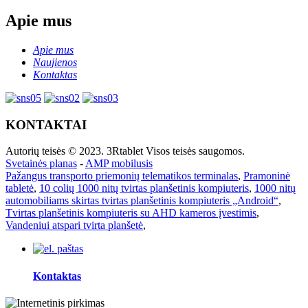
Apie mus
Apie mus
Naujienos
Kontaktas
KONTAKTAI
Autorių teisės © 2023. 3Rtablet Visos teisės saugomos.
Svetainės planas
-
AMP mobilusis
Pažangus transporto priemonių telematikos terminalas
,
Pramoninė
tabletė
,
10 colių 1000 nitų tvirtas planšetinis kompiuteris
,
1000 nitų
automobiliams skirtas tvirtas planšetinis kompiuteris „Android“
,
Tvirtas planšetinis kompiuteris su AHD kameros įvestimis
,
Vandeniui atspari tvirta planšetė
,
Kontaktas