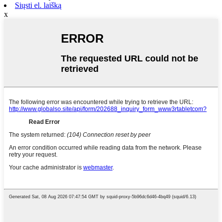
Siųsti el. laišką
x